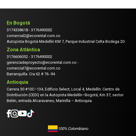
En Bogotá
3174338618
-
3176490002
comercial2@ecorental.com.co
Autopista Bogotá-Medellín KM 7, Parque Industrial Celta Bodega 20
Zona Atlántica
3176606052
-
3176490002
gerenciadeproyecto@ecorental.com.co -
comercial7@ecorental.com.co
Barranquilla: Cra 62 # 76 -94
Antioquia
Carrera 30 #10C–134, Edificio Select, Local 4, Medellín. Centro de
Distribución (CEDI) en la Autopista Medellín–Bogotá, Km 37, sector
Belén, entrada Alcaravanes, Marinilla – Antioquia.
100% Colombiano