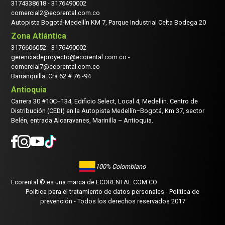
3174338618
-
3176490002
comercial2@ecorental.com.co
Autopista Bogotá-Medellín KM 7, Parque Industrial Celta Bodega 20
Zona Atlántica
3176606052
-
3176490002
gerenciadeproyecto@ecorental.com.co -
comercial7@ecorental.com.co
Barranquilla: Cra 62 # 76 -94
Antioquia
Carrera 30 #10C–134, Edificio Select, Local 4, Medellín. Centro de
Distribución (CEDI) en la Autopista Medellín–Bogotá, Km 37, sector
Belén, entrada Alcaravanes, Marinilla – Antioquia.
100% Colombiano
Ecorental © es una marca de
ECORENTAL.COM.CO
Política para el tratamiento de datos personales
- Política de
prevención
- Todos los derechos reservados 2017