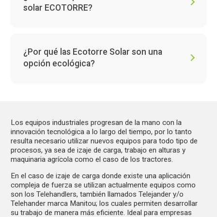
solar ECOTORRE?
Gracias a su energía renovable y eficiencia, ayudan a
reducir costos operativos y minimizar la huella de
Adquirir nuestras torres de iluminación solar es fácil.
carbono, ofreciendo una solución sostenible y
Solo debes contactar a nuestro equipo de ventas a
confiable para entornos exigentes.
¿Por qué las Ecotorre Solar son una
través de la sección "Contáctanos" en nuestra
opción ecológica?
página web o solicitar una cotización personalizada
Iluminación portátil y eficiente
según tus necesidades.
Menos consumo de combustible y mantenimiento
Las torres de iluminación solar Ecotorre funcionan
Operación en cualquier ubicación
con energía 100 % renovable, eliminando la
dependencia de generadores diésel y reduciendo
Envío a todo el país
significativamente las emisiones de carbono. Esta
Los equipos industriales progresan de la mano con la
Asesoría especializada
innovación tecnológica a lo largo del tiempo, por lo tanto
tecnología sostenible ayuda a minimizar el impacto
Soluciones a medida para tu industria
resulta necesario utilizar nuevos equipos para todo tipo de
ambiental y optimiza el consumo energético en
procesos, ya sea de izaje de carga, trabajo en alturas y
cualquier industria.
maquinaria agrícola como el caso de los tractores.
Solicita tu cotización hoy y lleva la mejor energía
En el caso de izaje de carga donde existe una aplicación
solar a tu proyecto.
compleja de fuerza se utilizan actualmente equipos como
son los Telehandlers, también llamados Telejander y/o
Telehander marca Manitou; los cuales permiten desarrollar
su trabajo de manera más eficiente. Ideal para empresas