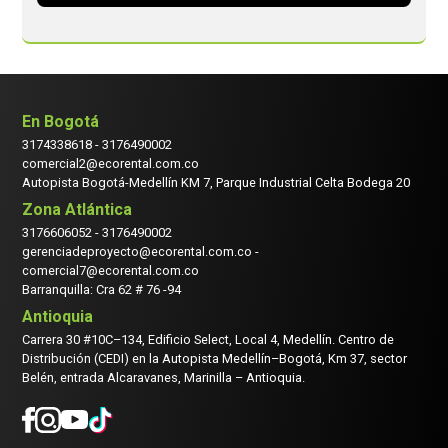
En Bogotá
3174338618
-
3176490002
comercial2@ecorental.com.co
Autopista Bogotá-Medellín KM 7, Parque Industrial Celta Bodega 20
Zona Atlántica
3176606052
-
3176490002
gerenciadeproyecto@ecorental.com.co -
comercial7@ecorental.com.co
Barranquilla: Cra 62 # 76 -94
Antioquia
Carrera 30 #10C–134, Edificio Select, Local 4, Medellín. Centro de
Distribución (CEDI) en la Autopista Medellín–Bogotá, Km 37, sector
Belén, entrada Alcaravanes, Marinilla – Antioquia.